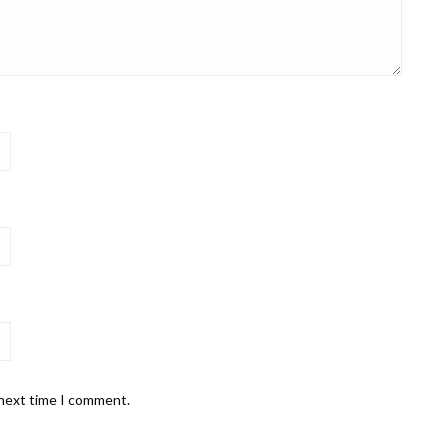
 next time I comment.