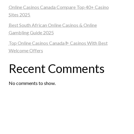
Online Casinos Canada Compare Top 40+ Casino
Sites 2025
Best South African Online Casinos & Online
Gambling Guide 2025
Top Online Casinos Canada ᐈ Casinos With Best
Welcome Offers
Recent Comments
No comments to show.