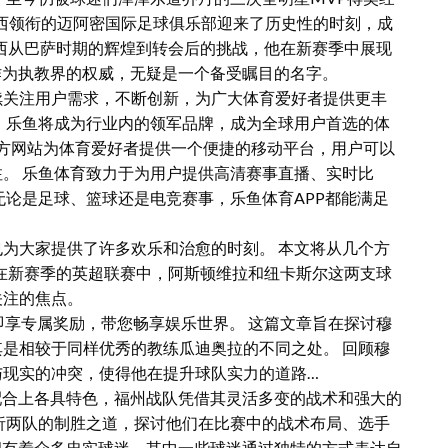
星梅西领衔的迈阿密国际足球俱乐部迎来了历史性的时刻，成
梅西从巴萨时期的辉煌到转会后的挑战，他在新赛季中展现
作为执教界的权威，无疑是一个备受瞩目的名字。
续关注用户需求，不断创新，为广大体育爱好者提供更丰
，乐鱼将成为行业内的领军品牌，成为全球用户首选的体
PP官方网站为体育爱好者提供一个便捷的移动平台，用户可以
。 乐鱼体育致力于为用户提供高清赛事直播、实时比
无论是足球、篮球还是电竞赛事，乐鱼体育APP都能满足
为大家提供了许多欢乐和治愈的时刻。 本文将从几个方
 在新赛季的英超联赛中，阿斯顿维拉和纽卡斯尔这两支球
关注的焦点。
即享专属奖励，带您畅享娱乐世界。 这篇文章旨在探讨穆
是相较于同样优秀的教练瓜迪奥拉的不同之处。 回顾穆
与现实的冲突，使得他在提升球队实力的道路…
配合上各具特色，福州战队凭借其灵活多变的战术和强大的
析两队的制胜之道，探讨他们在比赛中的战术布局、选手
拥有着众多忠实球迷，其中一些球迷通过独特的方式表达自