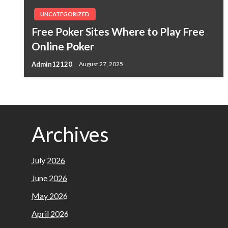
UNCATEGORIZED
Free Poker Sites Where to Play Free
Online Poker
Admin12120
August 27, 2025
Archives
July 2026
June 2026
May 2026
April 2026