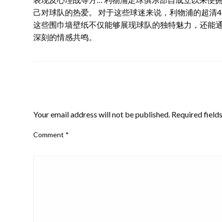
己对球队的热爱。 对于这些球迷来说，利物浦的超清
这些围巾墙壁纸不仅能够展现球队的独特魅力，还能
深刻的情感共鸣。
LEAVE A RESPONSE
Your email address will not be published.
Required field
Comment
*