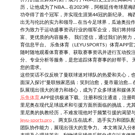
历，让他成为了NBA… 在2023年，阿根廷传奇球
功夺得了首个冠军，并实现生涯第44冠的新纪录。 
出无与伦比的实力和领导… 在当今足球界，瓜迪奥拉
作为致力于运动盛事资讯行业的领军企业，我们将持
富、更优质的内容服务。 我们坚信，通过我们的努力
育信息平台。 乐鱼体育（LEYU SPORTS）体育A
随时随地观看体育赛事、获取赛事资讯并进行互动投注
分、专业分析等服务，是您追踪体育赛事的好帮手。 
您的需求。
这些笑话不仅反映了曼联球迷对球队的热爱和关心，也
面深入探讨“曼联独家恶搞：笑到治愈，曼市最治愈…
队展现出强大的潜力和雄心，成为了众多球迷和媒体
乐鱼体育
APP提供极速下载、注册和投注通道，注册
里尼奥在现代足球战术和引援方面所面临的挑战，尤其
里尼奥的执教经历，不难发现他对于频繁引援的渴望
leyu-sports.pro
。 两支队伍在战术、选手实力和团队
团队协作能力，展现出强大的竞争力。 本文将深入分
表现及心理战等方… 利物浦足球俱乐部自成立以来便