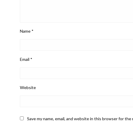
Name
*
Email
*
Website
Save my name, email, and website in this browser for the