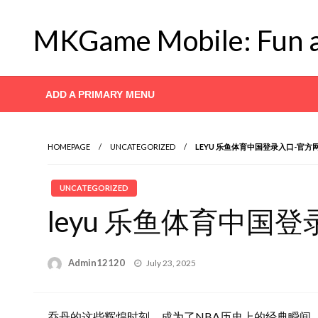
Skip
to
MKGame Mobile: Fun at
content
ADD A PRIMARY MENU
HOMEPAGE
UNCATEGORIZED
LEYU 乐鱼体育中国登录入口-官方
UNCATEGORIZED
leyu 乐鱼体育中国
Posted
Admin12120
July 23, 2025
on
乔丹的这些辉煌时刻，成为了NBA历史上的经典瞬间