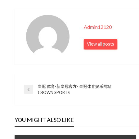
Admin12120
View all posts
皇冠 体育-新皇冠官方- 皇冠体育娱乐网站
Post
Previous
CROWN SPORTS
Post
navigation
YOU MIGHT ALSO LIKE