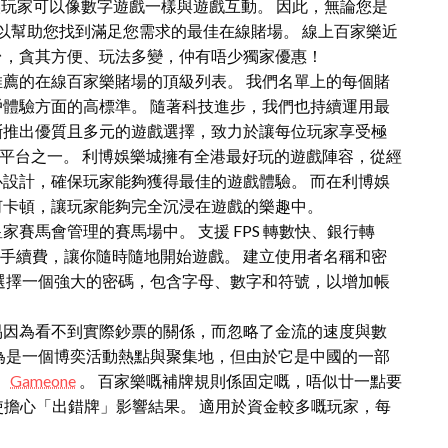
讓玩家可以像數字遊戲一樣與遊戲互動。 因此，無論您是
m 都可以幫助您找到滿足您需求的最佳在線賭場。 線上百家樂近
台，貪其方便、玩法多變，仲有唔少獨家優惠！
薦的在線百家樂賭場的頂級列表。 我們名單上的每個賭
體驗方面的高標準。 隨著科技進步，我們也持續運用最
斷推出優質且多元的遊戲選擇，致力於讓每位玩家享受極
先的平台之一。 利博娛樂城擁有全港最好玩的遊戲陣容，從經
設計，確保玩家能夠獲得最佳的遊戲體驗。 而在利博娛
何卡頓，讓玩家能夠完全沉浸在遊戲的樂趣中。
賽馬會管理的賽馬場中。 支援 FPS 轉數快、銀行轉
無手續費，讓你隨時隨地開始遊戲。 建立使用者名稱和密
選擇一個強大的密碼，包含字母、數字和符號，以增加帳
易因為看不到實際鈔票的關係，而忽略了金流的速度與數
為是一個博奕活動熱點與聚集地，但由於它是中國的一部
。
Gameone
。 百家樂嘅補牌規則係固定嘅，唔似廿一點要
，唔使擔心「出錯牌」影響結果。 適用於資金較多嘅玩家，每