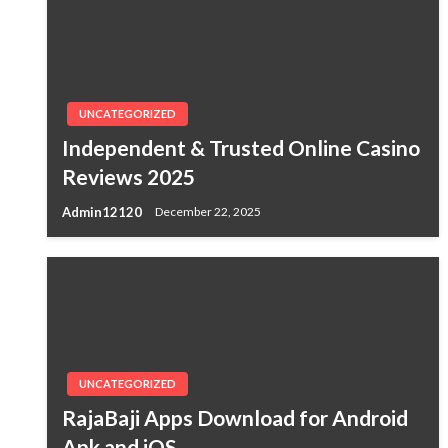
UNCATEGORIZED
Independent & Trusted Online Casino
Reviews 2025
Admin12120
December 22, 2025
UNCATEGORIZED
RajaBaji Apps Download for Android
Apk and iOS