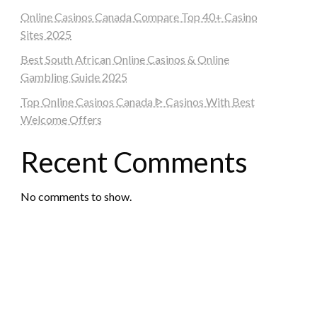
Online Casinos Canada Compare Top 40+ Casino
Sites 2025
Best South African Online Casinos & Online
Gambling Guide 2025
Top Online Casinos Canada ᐈ Casinos With Best
Welcome Offers
Recent Comments
No comments to show.