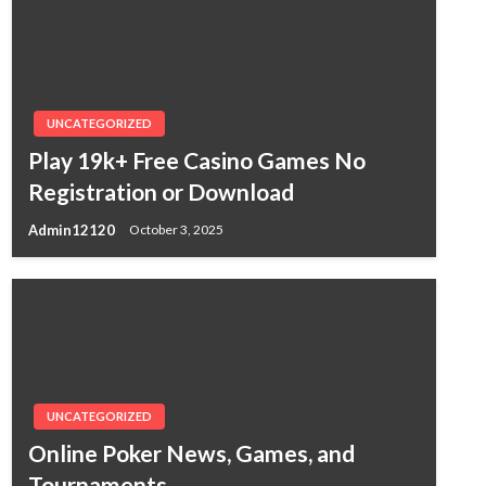
UNCATEGORIZED
Play 19k+ Free Casino Games No
Registration or Download
Admin12120
October 3, 2025
UNCATEGORIZED
Online Poker News, Games, and
Tournaments