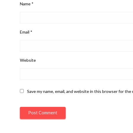
Name
*
Email
*
Website
Save my name, email, and website in this browser for the