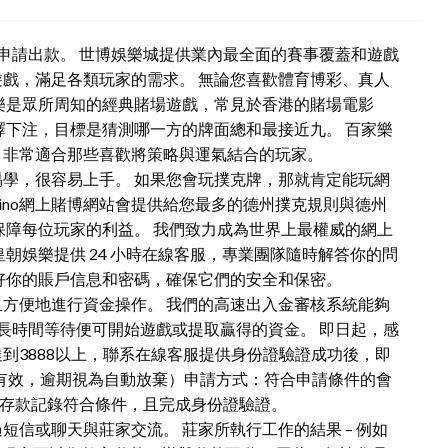
申請出款。 世博娛樂城提供業內最全面的賽事覆蓋和遊戲
戲，滿足各類玩家的需求。 無論您喜歡體育博彩、真人
樂是眾所周知的經典賭場遊戲，常見於香港的賭場電影
擇下注，目標是猜測哪一方的牌面總和最接近九。 百家樂
，非常適合那些喜歡將策略與運氣結合的玩家。
學，很容易上手。 如果您會玩撲克牌，那就肯定能玩網
sino網上賭博網站會提供給您最多的德州撲克規則與德州
保障每位玩家的利益。 我們致力成為世界上最權威的網上
朝娛樂提供 24 小時在線客服，專業團隊隨時解答你的問
好你的賬戶信息和密碼，確保它們的安全和保密。
方便地進行資金操作。 我們的高速出入金審核系統能夠
長時間等待便可開始遊戲或提取贏得的資金。 即日起，感
到3888以上，聯系在線客服提供身份證驗證成功後，即
請有效，逾期視為自動放棄）申請方式：符合申請條件的會
日存款記錄符合條件，且完成身份證驗證。
信或聊天與莊家交流。 莊家所執行工作的結果 – 例如