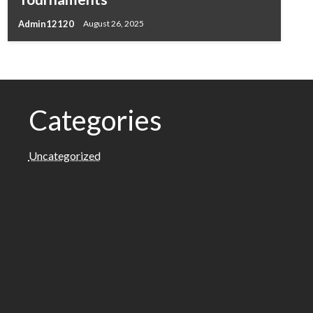
Admin12120
August 26, 2025
Categories
Uncategorized