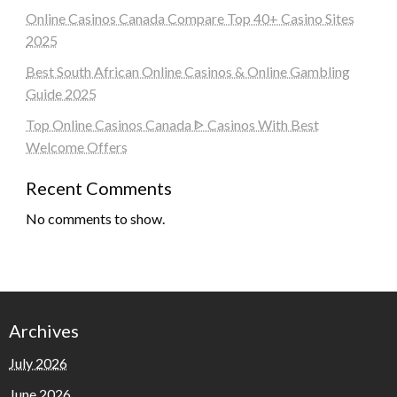
Online Casinos Canada Compare Top 40+ Casino Sites
2025
Best South African Online Casinos & Online Gambling
Guide 2025
Top Online Casinos Canada ᐈ Casinos With Best
Welcome Offers
Recent Comments
No comments to show.
Archives
July 2026
June 2026