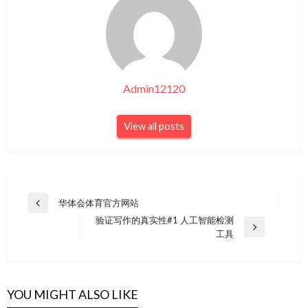
Admin12120
View all posts
Post
华体会体育官方网站
Previous
navigation
验证写作的真实性#1 人工智能检测
Post
Next
工具
Post
YOU MIGHT ALSO LIKE