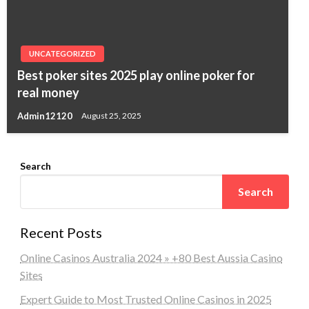
UNCATEGORIZED
Best poker sites 2025 play online poker for
real money
Admin12120
August 25, 2025
Search
Search
Recent Posts
Online Casinos Australia 2024 » +80 Best Aussia Casino
Sites
Expert Guide to Most Trusted Online Casinos in 2025