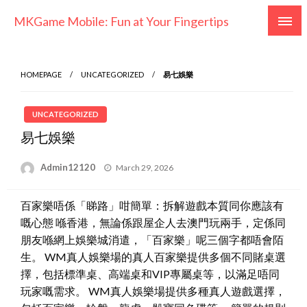
Skip
MKGame Mobile: Fun at Your Fingertips
to
content
HOMEPAGE
UNCATEGORIZED
易七娛樂
UNCATEGORIZED
易七娛樂
Posted
Admin12120
March 29, 2026
on
百家樂唔係「睇路」咁簡單：拆解遊戲本質同你應該有
嘅心態 喺香港，無論係跟屋企人去澳門玩兩手，定係同
朋友喺網上娛樂城消遣，「百家樂」呢三個字都唔會陌
生。 WM真人娛樂場的真人百家樂提供多個不同賭桌選
擇，包括標準桌、高端桌和VIP專屬桌等，以滿足唔同
玩家嘅需求。 WM真人娛樂場提供多種真人遊戲選擇，