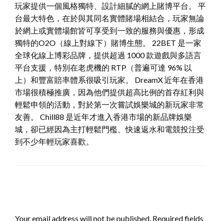
玩家提供一個風格獨特、設計細膩的網上賭博平台。 平
台最大特色，在於與其同名實體賭場相結合，玩家無論
於網上或實體場館皆可享受到一致的服務與優惠，形成
獨特的O2O（線上對線下）賭博生態。 22BET 是一家
全球化線上博彩品牌，提供超過 1000 款遊戲與多語言
平台支援，特別在老虎機的 RTP（普遍可達 96% 以
上）和豐富賠率體系很吸引玩家。 DreamX 近年在香港
市場很積極推廣，因為他們提供超高比例的首存紅利與
輕鬆申領的活動，對於第一次嘗試娛樂城的新玩家非常
友善。 Chill88 是近年才進入香港市場的新品牌娛樂
城，卻已經因為主打輕鬆門檻、快速返水和電競投注受
到不少年輕玩家喜歡。
LEAVE A RESPONSE
Your email address will not be published.
Required fields