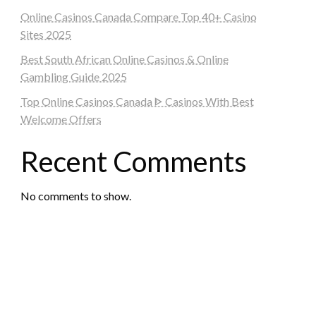
Online Casinos Canada Compare Top 40+ Casino
Sites 2025
Best South African Online Casinos & Online
Gambling Guide 2025
Top Online Casinos Canada ᐈ Casinos With Best
Welcome Offers
Recent Comments
No comments to show.