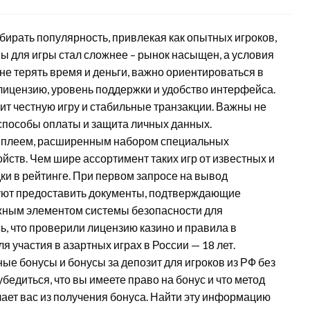
бирать популярность, привлекая как опытных игроков,
 для игры стал сложнее – рынок насыщен, а условия
не терять время и деньги, важно ориентироваться в
лицензию, уровень поддержки и удобство интерфейса.
чит честную игру и стабильные транзакции. Важны не
 способы оплаты и защита личных данных.
мплеем, расширенным набором специальных
ойств. Чем шире ассортимент таких игр от известных и
и в рейтинге. При первом запросе на вывод
буют предоставить документы, подтверждающие
жным элементом системы безопасности для
, что проверили лицензию казино и правила в
участия в азартных играх в России — 18 лет.
е бонусы и бонусы за депозит для игроков из РФ без
убедиться, что вы имеете право на бонус и что метод
чает вас из получения бонуса. Найти эту информацию