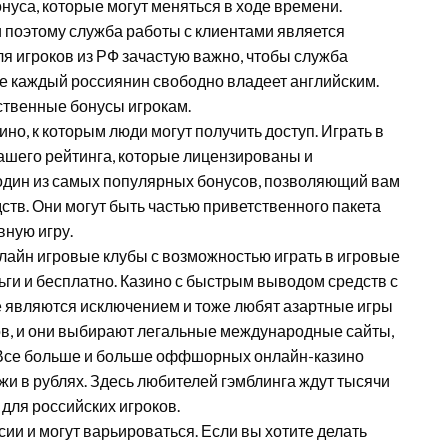
уса, которые могут меняться в ходе времени.
и поэтому служба работы с клиентами является
я игроков из РФ зачастую важно, чтобы служба
не каждый россиянин свободно владеет английским.
ственные бонусы игрокам.
но, к которым люди могут получить доступ. Играть в
нашего рейтинга, которые лицензированы и
 один из самых популярных бонусов, позволяющий вам
ств. Они могут быть частью приветственного пакета
вную игру.
лайн игровые клубы с возможностью играть в игровые
ьги и бесплатно. Казино с быстрым выводом средств с
е являются исключением и тоже любят азартные игры
ов, и они выбирают легальные международные сайты,
Все больше и больше оффшорных онлайн-казино
и в рублях. Здесь любителей гэмблинга ждут тысячи
для российских игроков.
ии и могут варьироваться. Если вы хотите делать