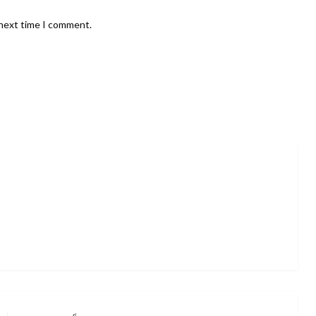
 next time I comment.