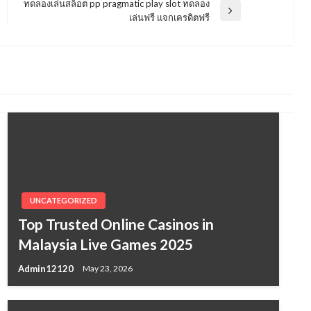
ทดลองเล่นสล็อต pp pragmatic play slot ทดลอง
Next
เล่นฟรี แจกเครดิตฟรี
Post
UNCATEGORIZED
Top Trusted Online Casinos in
Malaysia Live Games 2025
Admin12120
May 23, 2026