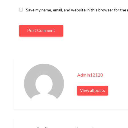
Save my name, email, and website in this browser for the
Admin12120
View all posts