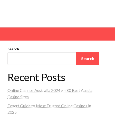
Search
Search
Recent Posts
Online Casinos Australia 2024 » +80 Best Aussia
Casino Sites
Expert Guide to Most Trusted Online Casinos in
2025